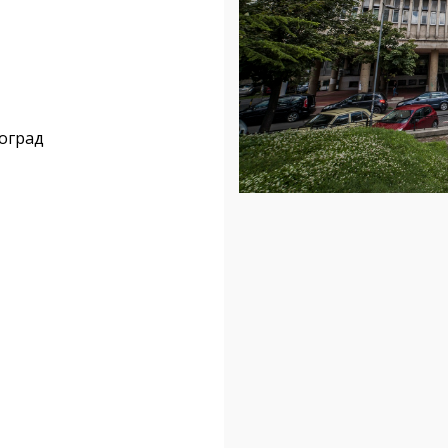
еоград