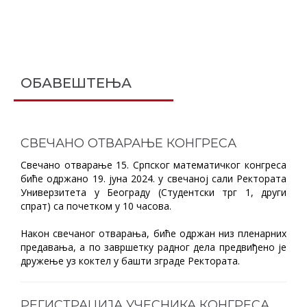
ОБАВЕШТЕЊА
СВЕЧАНО ОТВАРАЊЕ КОНГРЕСА
Свечано отварање 15. Српског математичког конгреса
биће одржано 19. јуна 2024. у свечаној сали Ректората
Универзитета у Београду (Студентски трг 1, други
спрат) са почетком у 10 часова.
Након свечаног отварања, биће одржан низ пленарних
предавања, а по завршетку радног дела предвиђено је
дружење уз коктел у башти зграде Ректората.
РЕГИСТРАЦИЈА УЧЕСНИКА КОНГРЕСА