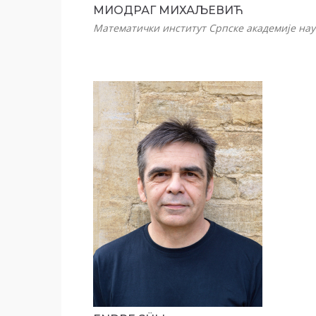
МИОДРАГ МИХАЉЕВИЋ
Математички институт Српске академије нау