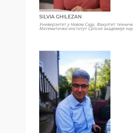
SILVIA GHILEZAN
Универзитет у Новом Саду, Факултет техничк
Математички институт Српске академије нау